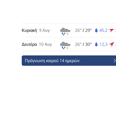
Κυριακή
9 Αυγ
26°
/
29°
45,2
Δευτέρα
10 Αυγ
26°
/
30°
12,3
Πρόγνωση καιρού 14 ημερών