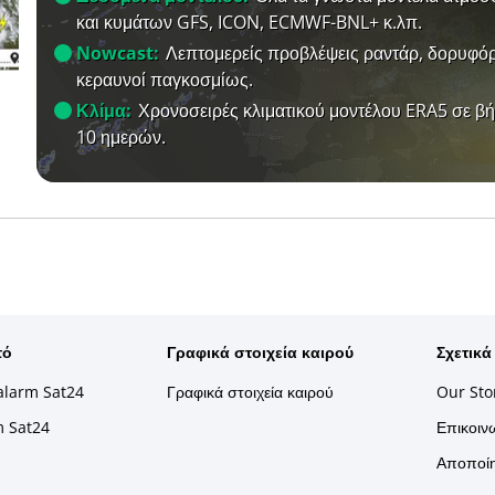
και κυμάτων GFS, ICON, ECMWF-BNL+ κ.λπ.
Nowcast:
Λεπτομερείς προβλέψεις ραντάρ, δορυφόρ
κεραυνοί παγκοσμίως.
Κλίμα:
Χρονοσειρές κλιματικού μοντέλου ERA5 σε β
10 ημερών.
τό
Γραφικά στοιχεία καιρού
Σχετικά
alarm Sat24
Γραφικά στοιχεία καιρού
Our Sto
m Sat24
Επικοινω
Αποποίη