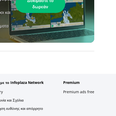
Δοκιμάστε το
δωρεάν
οι και
ήματα
 με το Infoplaza Network
Premium
ry
Premium ads free
νία και Σχόλια
ση ευθύνης και απόρρητο