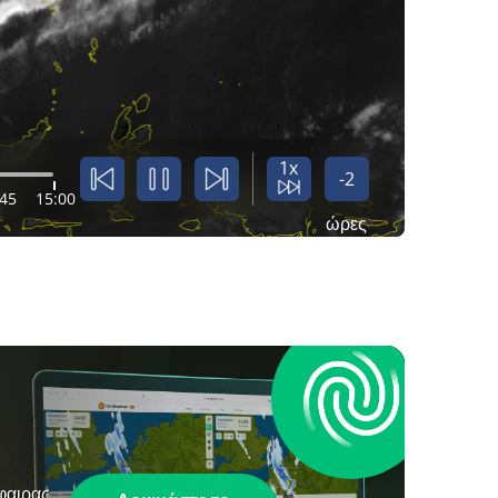
1x
-2
:45
15:00
ώρες
φαιρας