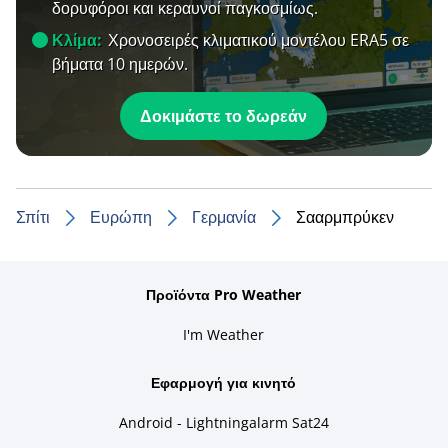
δορυφόροι και κεραυνοί παγκοσμίως.
Κλίμα:
Χρονοσειρές κλιματικού μοντέλου ERA5 σε
βήματα 10 ημερών.
Δοκιμάστε το δωρεάν
Σπίτι
Ευρώπη
Γερμανία
Σααρμπρύκεν
Προϊόντα Pro Weather
I'm Weather
Εφαρμογή για κινητό
Android - Lightningalarm Sat24