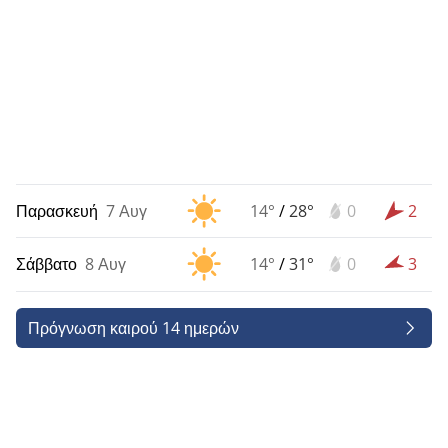
Παρασκευή
7 Αυγ
14°
/
28°
0
2
Σάββατο
8 Αυγ
14°
/
31°
0
3
Πρόγνωση καιρού 14 ημερών