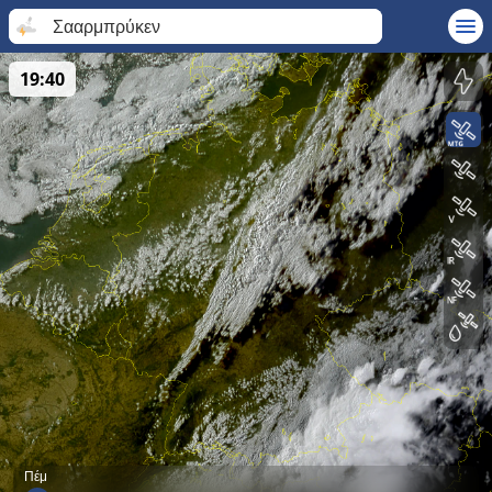
Σααρμπρύκεν
19:40
Πέμ