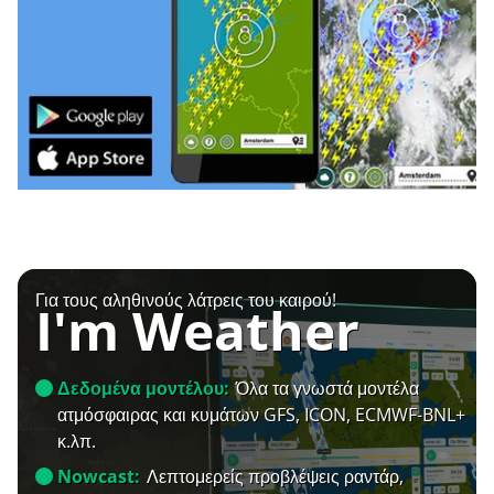
Για τους αληθινούς λάτρεις του καιρού!
I'm Weather
Δεδομένα μοντέλου:
Όλα τα γνωστά μοντέλα
ατμόσφαιρας και κυμάτων GFS, ICON, ECMWF-BNL+
κ.λπ.
Nowcast:
Λεπτομερείς προβλέψεις ραντάρ,