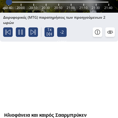
19:40
20:00
20:10
20:30
20:50
21:00
21:10
21:30
21:40
Δορυφορικές (MTG) παρατηρήσεις των προηγούμενων 2
ωρών
1x
-2
ώρες
Ηλιοφάνεια και καιρός Σααρμπρύκεν