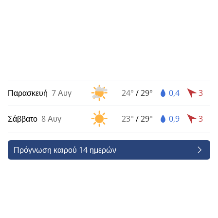
Παρασκευή
7 Αυγ
24°
/
29°
0,4
3
Σάββατο
8 Αυγ
23°
/
29°
0,9
3
Πρόγνωση καιρού 14 ημερών