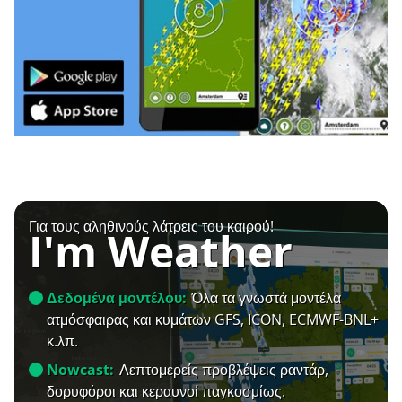
Για τους αληθινούς λάτρεις του καιρού!
I'm Weather
Δεδομένα μοντέλου:
Όλα τα γνωστά μοντέλα
ατμόσφαιρας και κυμάτων GFS, ICON, ECMWF-BNL+
κ.λπ.
Nowcast:
Λεπτομερείς προβλέψεις ραντάρ,
δορυφόροι και κεραυνοί παγκοσμίως.