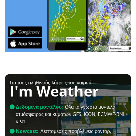
Για τους αληθινούς λάτρεις του καιρού!
I'm Weather
Δεδομένα μοντέλου:
Όλα τα γνωστά μοντέλα
ατμόσφαιρας και κυμάτων GFS, ICON, ECMWF-BNL+
κ.λπ.
Nowcast:
Λεπτομερείς προβλέψεις ραντάρ,