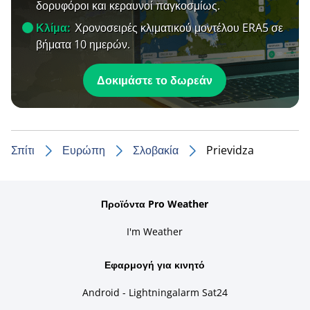
δορυφόροι και κεραυνοί παγκοσμίως.
Κλίμα:
Χρονοσειρές κλιματικού μοντέλου ERA5 σε
βήματα 10 ημερών.
Δοκιμάστε το δωρεάν
Σπίτι
Ευρώπη
Σλοβακία
Prievidza
Προϊόντα Pro Weather
I'm Weather
Εφαρμογή για κινητό
Android - Lightningalarm Sat24