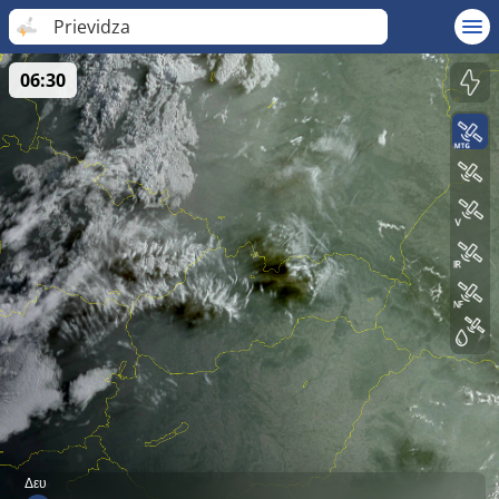
Prievidza
06:30
Δευ