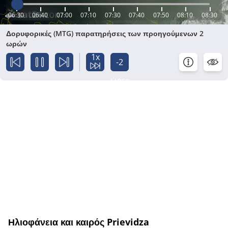
06:30
06:40
07:00
07:10
07:30
07:40
07:50
08:10
08:30
Δορυφορικές (MTG) παρατηρήσεις των προηγούμενων 2
ωρών
1x
-2
ώρες
Ηλιοφάνεια και καιρός Prievidza