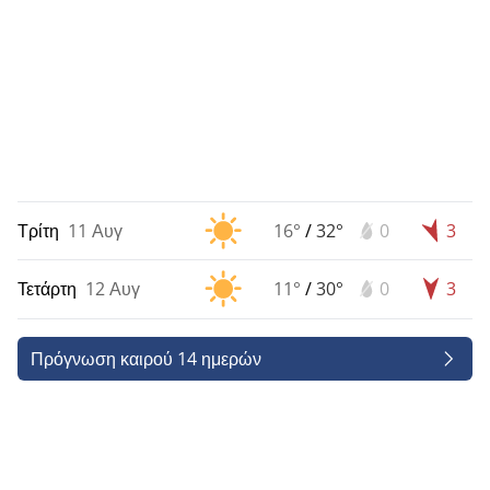
Τρίτη
11 Αυγ
16°
/
32°
0
3
Τετάρτη
12 Αυγ
11°
/
30°
0
3
Πρόγνωση καιρού 14 ημερών