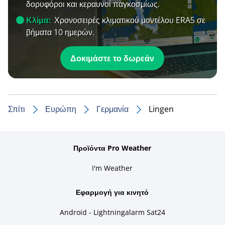
δορυφόροι και κεραυνοί παγκοσμίως.
Κλίμα:
Χρονοσειρές κλιματικού μοντέλου ERA5 σε
βήματα 10 ημερών.
Δοκιμάστε το δωρεάν
Σπίτι
Ευρώπη
Γερμανία
Lingen
Προϊόντα Pro Weather
I'm Weather
Εφαρμογή για κινητό
Android - Lightningalarm Sat24