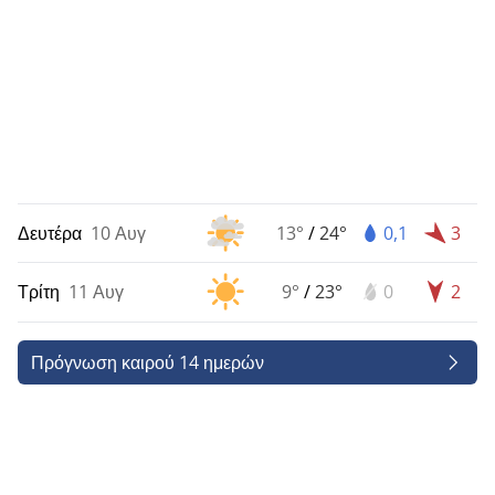
Δευτέρα
10 Αυγ
13°
/
24°
0,1
3
Τρίτη
11 Αυγ
9°
/
23°
0
2
Πρόγνωση καιρού 14 ημερών