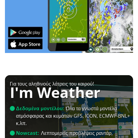
Για τους αληθινούς λάτρεις του καιρού!
I'm Weather
Δεδομένα μοντέλου:
Όλα τα γνωστά μοντέλα
ατμόσφαιρας και κυμάτων GFS, ICON, ECMWF-BNL+
κ.λπ.
Nowcast:
Λεπτομερείς προβλέψεις ραντάρ,