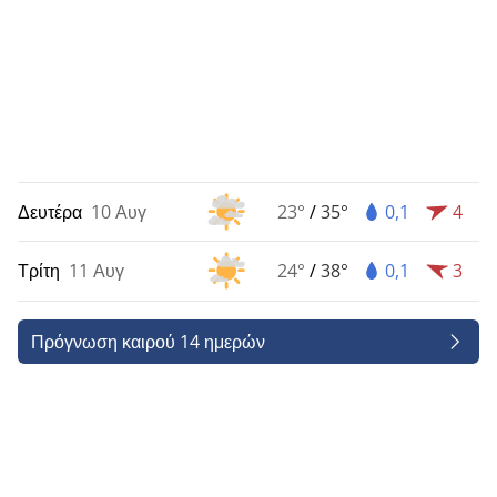
Δευτέρα
10 Αυγ
23°
/
35°
0,1
4
Τρίτη
11 Αυγ
24°
/
38°
0,1
3
Πρόγνωση καιρού 14 ημερών