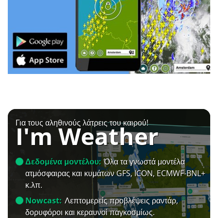
Για τους αληθινούς λάτρεις του καιρού!
I'm Weather
Δεδομένα μοντέλου:
Όλα τα γνωστά μοντέλα
ατμόσφαιρας και κυμάτων GFS, ICON, ECMWF-BNL+
κ.λπ.
Nowcast:
Λεπτομερείς προβλέψεις ραντάρ,
δορυφόροι και κεραυνοί παγκοσμίως.