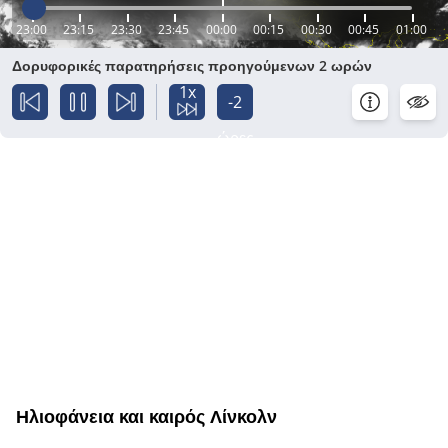
23:00
23:15
23:30
23:45
00:00
00:15
00:30
00:45
01:00
Δορυφορικές παρατηρήσεις προηγούμενων 2 ωρών
1x
-2
ώρες
Ηλιοφάνεια και καιρός Λίνκολν