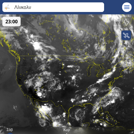
Λίνκολν
23:00
Σάβ
Κυρ