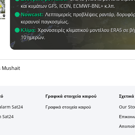
και κυμάτων GFS, ICON, ECMWF-BNL+ κ.λπ.
Nowcast:
Λεπτομερείς προβλέψεις ραντάρ, δορυφόρ
κεραυνοί παγκοσμίως.
Κλίμα:
Χρονοσειρές κλιματικού μοντέλου ERA5 σε β
10 ημερών.
 Mushait
τό
Γραφικά στοιχεία καιρού
Σχετικά
alarm Sat24
Γραφικά στοιχεία καιρού
Our Sto
m Sat24
Επικοινω
Αποποίη