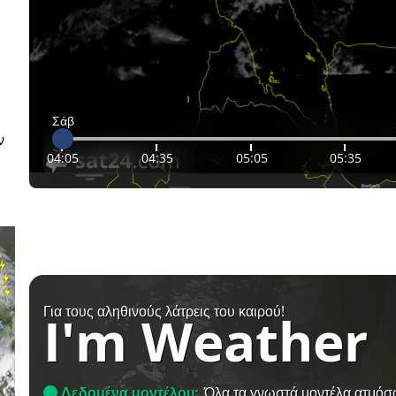
Σάβ
ν
04:05
04:35
05:05
05:35
Για τους αληθινούς λάτρεις του καιρού!
I'm Weather
Δεδομένα μοντέλου:
Όλα τα γνωστά μοντέλα ατμόσ