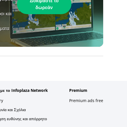
Δοκιμάστε το
δωρεάν
οι και
ήματα
 με το Infoplaza Network
Premium
ry
Premium ads free
νία και Σχόλια
ση ευθύνης και απόρρητο