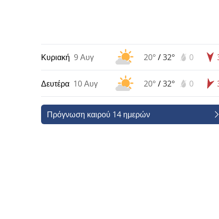
Κυριακή
9 Αυγ
20°
/
32°
0
Δευτέρα
10 Αυγ
20°
/
32°
0
Πρόγνωση καιρού 14 ημερών