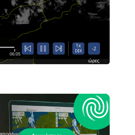
1x
-2
06:05
ώρες
φαιρας