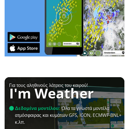
Για τους αληθινούς λάτρεις του καιρού!
I'm Weather
Δεδομένα μοντέλου:
Όλα τα γνωστά μοντέλα
ατμόσφαιρας και κυμάτων GFS, ICON, ECMWF-BNL+
κ.λπ.