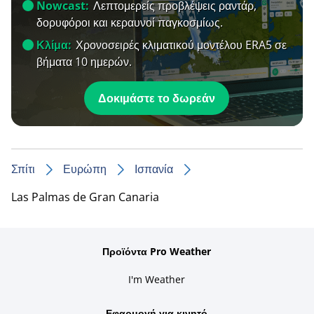
Nowcast:
Λεπτομερείς προβλέψεις ραντάρ,
δορυφόροι και κεραυνοί παγκοσμίως.
Κλίμα:
Χρονοσειρές κλιματικού μοντέλου ERA5 σε
βήματα 10 ημερών.
Δοκιμάστε το δωρεάν
Σπίτι
Ευρώπη
Ισπανία
Las Palmas de Gran Canaria
Προϊόντα Pro Weather
I'm Weather
Εφαρμογή για κινητό