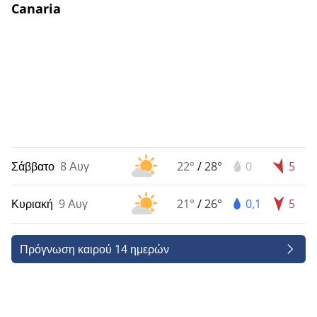
Canaria
Σάββατο
8 Αυγ
22°
/
28°
0
5
Κυριακή
9 Αυγ
21°
/
26°
0,1
5
Πρόγνωση καιρού 14 ημερών