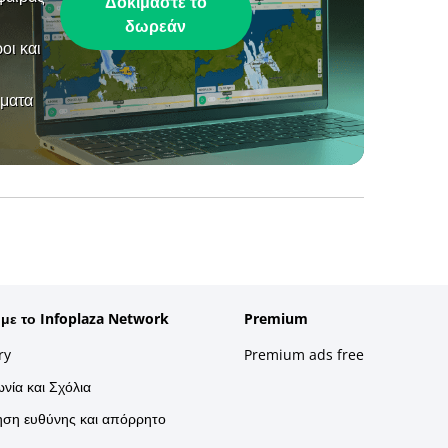
Δοκιμάστε το
δωρεάν
οι και
ήματα
 με το Infoplaza Network
Premium
ry
Premium ads free
νία και Σχόλια
ση ευθύνης και απόρρητο