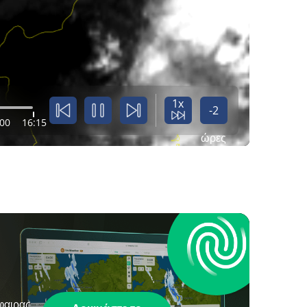
1x
-2
:00
16:15
ώρες
φαιρας