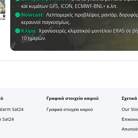
και κυμάτων GFS, ICON, ECMWF-BNL+ κ.λπ.
Nowcast:
Λεπτομερείς προβλέψεις ραντάρ, δορυφόρ
κεραυνοί παγκοσμίως.
Κλίμα:
Χρονοσειρές κλιματικού μοντέλου ERA5 σε β
10 ημερών.
τό
Γραφικά στοιχεία καιρού
Σχετικά
alarm Sat24
Γραφικά στοιχεία καιρού
Our Sto
m Sat24
Επικοινω
Αποποίη