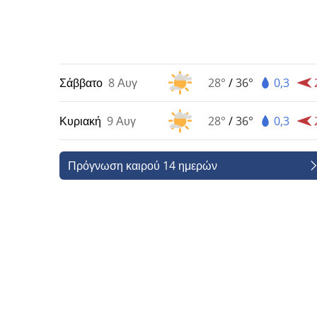
Σάββατο
8 Αυγ
28°
/
36°
0,3
Κυριακή
9 Αυγ
28°
/
36°
0,3
Πρόγνωση καιρού 14 ημερών