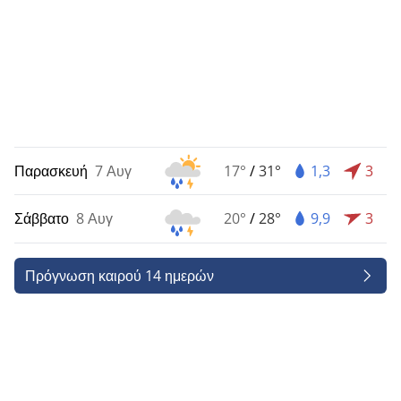
Παρασκευή
7 Αυγ
17°
/
31°
1,3
3
Σάββατο
8 Αυγ
20°
/
28°
9,9
3
Πρόγνωση καιρού 14 ημερών