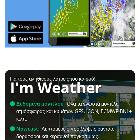
Για τους αληθινούς λάτρεις του καιρού!
I'm Weather
Δεδομένα μοντέλου:
Όλα τα γνωστά μοντέλα
ατμόσφαιρας και κυμάτων GFS, ICON, ECMWF-BNL+
κ.λπ.
Nowcast:
Λεπτομερείς προβλέψεις ραντάρ,
δορυφόροι και κεραυνοί παγκοσμίως.