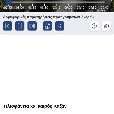
07:45
08:00
08:15
08:30
08:45
09:00
09:15
09:30
09:45
Δορυφορικές παρατηρήσεις προηγούμενων 2 ωρών
1x
-2
ώρες
Ηλιοφάνεια και καιρός Καζάν