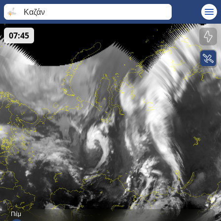
Καζάν
07:45
Πέμ