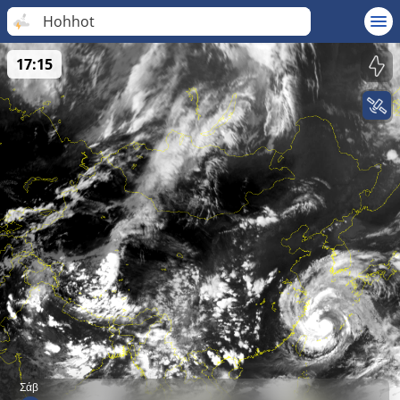
Hohhot
17:15
Σάβ