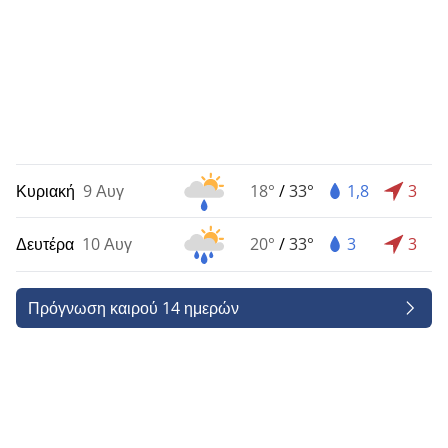
Κυριακή
9 Αυγ
18°
/
33°
1,8
3
Δευτέρα
10 Αυγ
20°
/
33°
3
3
Πρόγνωση καιρού 14 ημερών