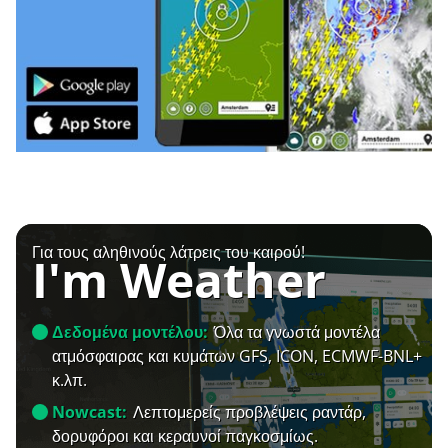
Για τους αληθινούς λάτρεις του καιρού!
I'm Weather
Δεδομένα μοντέλου:
Όλα τα γνωστά μοντέλα
ατμόσφαιρας και κυμάτων GFS, ICON, ECMWF-BNL+
κ.λπ.
Nowcast:
Λεπτομερείς προβλέψεις ραντάρ,
δορυφόροι και κεραυνοί παγκοσμίως.