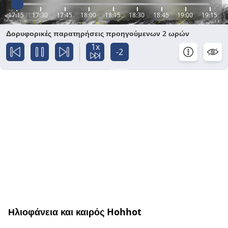
17:15
17:30
17:45
18:00
18:15
18:30
18:45
19:00
19:15
Δορυφορικές παρατηρήσεις προηγούμενων 2 ωρών
1x
-2
ώρες
Ηλιοφάνεια και καιρός Hohhot