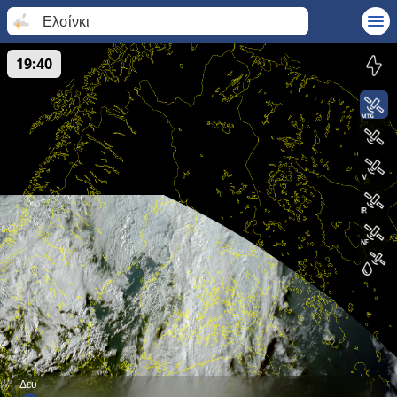
Ελσίνκι
19:40
Δευ