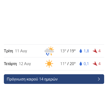
Τρίτη
11 Αυγ
13°
/
19°
1,8
4
Τετάρτη
12 Αυγ
11°
/
20°
0,1
4
Πρόγνωση καιρού 14 ημερών