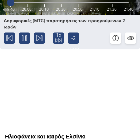
19:40
20:00
20:10
20:30
20:50
21:10
21:30
21:40
Δορυφορικές (MTG) παρατηρήσεις των προηγούμενων 2
ωρών
1x
-2
ώρες
Ηλιοφάνεια και καιρός Ελσίνκι