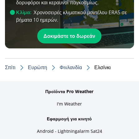
δορυφόροι και κεραυνοί παγκοσμίως.
Κλίμα:
Χρονοσειρές κλιματικού μοντέλου ERA5 σε
βήματα 10 ημερών.
Δοκιμάστε το δωρεάν
Σπίτι
Ευρώπη
Φινλανδία
Ελσίνκι
Προϊόντα Pro Weather
I'm Weather
Εφαρμογή για κινητό
Android - Lightningalarm Sat24