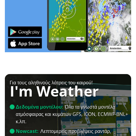
Για τους αληθινούς λάτρεις του καιρού!
I'm Weather
Δεδομένα μοντέλου:
Όλα τα γνωστά μοντέλα
ατμόσφαιρας και κυμάτων GFS, ICON, ECMWF-BNL+
κ.λπ.
Nowcast:
Λεπτομερείς προβλέψεις ραντάρ,