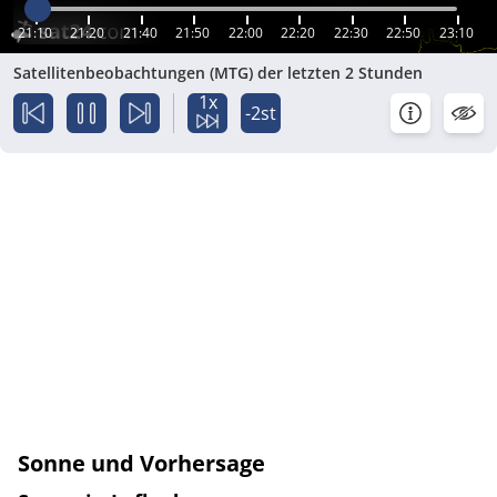
21:10
21:20
21:40
21:50
22:00
22:20
22:30
22:50
23:10
Satellitenbeobachtungen (MTG) der letzten 2 Stunden
1x
-2st
Sonne und Vorhersage