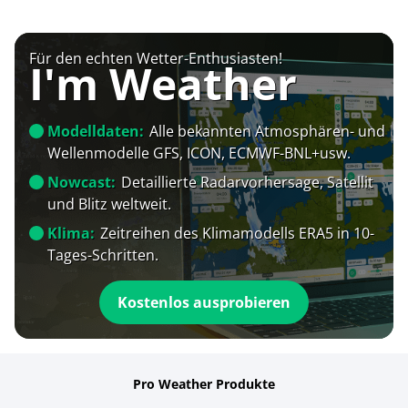
Für den echten Wetter-Enthusiasten!
I'm Weather
Modelldaten:
Alle bekannten Atmosphären- und
Wellenmodelle GFS, ICON, ECMWF-BNL+usw.
Nowcast:
Detaillierte Radarvorhersage, Satellit
und Blitz weltweit.
Klima:
Zeitreihen des Klimamodells ERA5 in 10-
Tages-Schritten.
Kostenlos ausprobieren
Pro Weather Produkte