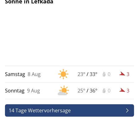
Sonne in Lefkada
Samstag
8 Aug
23°
/
33°
0
3
Sonntag
9 Aug
25°
/
36°
0
3
14 Tage Wettervorhersage