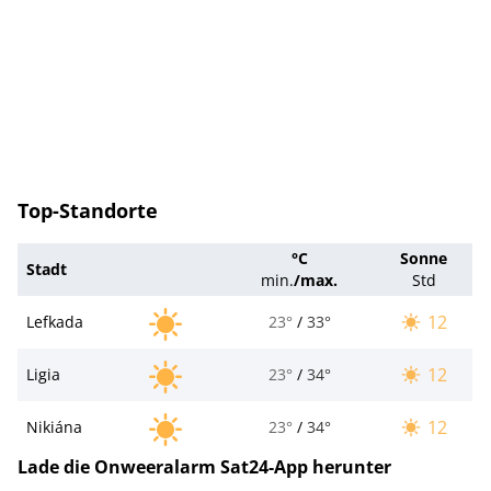
Top-Standorte
°C
Sonne
Stadt
min.
/
max.
Std
12
Lefkada
23°
/
33°
12
Ligia
23°
/
34°
12
Nikiána
23°
/
34°
Lade die Onweeralarm Sat24-App herunter