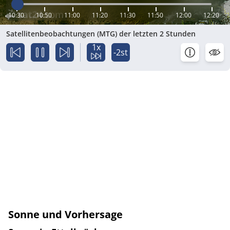
10:30
10:50
11:00
11:20
11:30
11:50
12:00
12:20
Satellitenbeobachtungen (MTG) der letzten 2 Stunden
1x
-2st
Sonne und Vorhersage