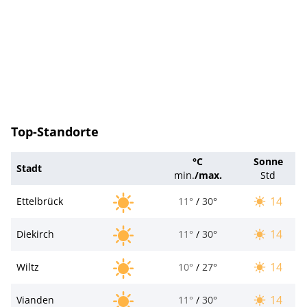
Top-Standorte
°C
Sonne
Stadt
min.
/
max.
Std
14
Ettelbrück
11°
/
30°
14
Diekirch
11°
/
30°
14
Wiltz
10°
/
27°
14
Vianden
11°
/
30°