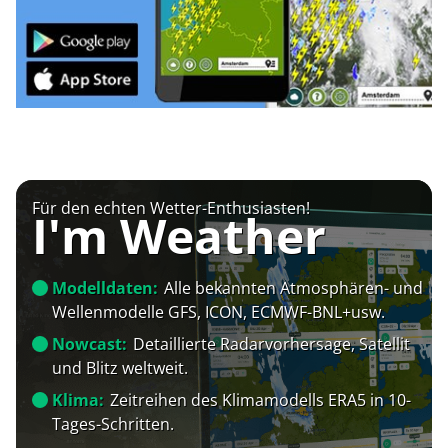
Für den echten Wetter-Enthusiasten!
I'm Weather
Modelldaten:
Alle bekannten Atmosphären- und
Wellenmodelle GFS, ICON, ECMWF-BNL+usw.
Nowcast:
Detaillierte Radarvorhersage, Satellit
und Blitz weltweit.
Klima:
Zeitreihen des Klimamodells ERA5 in 10-
Tages-Schritten.