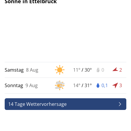
Sonne in Ettelbrück
Samstag
8 Aug
11°
/
30°
0
2
Sonntag
9 Aug
14°
/
31°
0,1
3
14 Tage Wettervorhersage