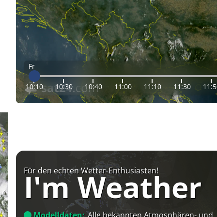
Fr
10:10
10:30
10:40
11:00
11:10
11:30
11:5
Für den echten Wetter-Enthusiasten!
I'm Weather
Modelldaten:
Alle bekannten Atmosphären- und