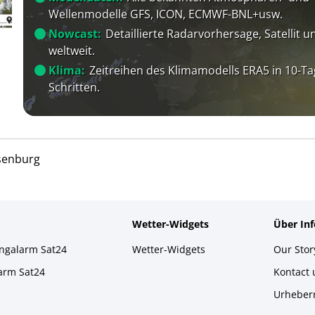
Wellenmodelle GFS, ICON, ECMWF-BNL+usw.
Nowcast:
Detaillierte Radarvorhersage, Satellit un
weltweit.
Klima:
Zeitreihen des Klimamodells ERA5 in 10-Ta
Schritten.
senburg
Wetter-Widgets
Über In
ingalarm Sat24
Wetter-Widgets
Our Stor
larm Sat24
Kontact
Urheber