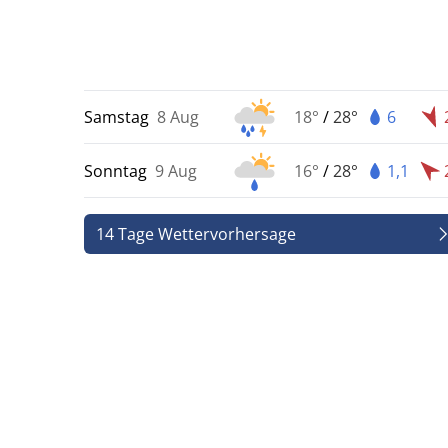
Samstag
8 Aug
18°
/
28°
6
Sonntag
9 Aug
16°
/
28°
1,1
14 Tage Wettervorhersage