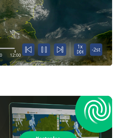
1x
-2st
0
12:00