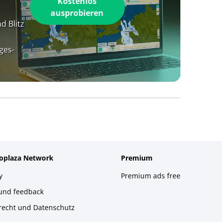
Kostenlos
ausprobieren
d Blitz
ges-
foplaza Network
Premium
y
Premium ads free
 und feedback
recht und Datenschutz