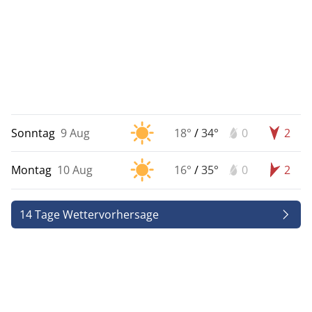
Sonntag
9 Aug
18°
/
34°
0
2
Montag
10 Aug
16°
/
35°
0
2
14 Tage Wettervorhersage