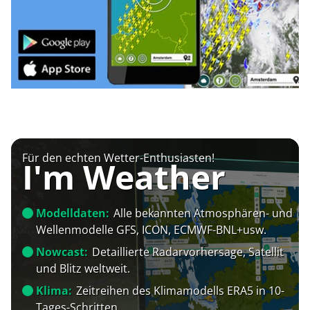
Für den echten Wetter-Enthusiasten!
I'm Weather
Modelldaten:
Alle bekannten Atmosphären- und
Wellenmodelle GFS, ICON, ECMWF-BNL+usw.
Nowcast:
Detaillierte Radarvorhersage, Satellit
und Blitz weltweit.
Klima:
Zeitreihen des Klimamodells ERA5 in 10-
Tages-Schritten.