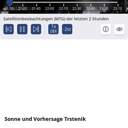
21:10
21:20
21:40
22:00
22:10
22:30
22:40
23:00
23:10
Satellitenbeobachtungen (MTG) der letzten 2 Stunden
1x
-2st
Sonne und Vorhersage Trstenik