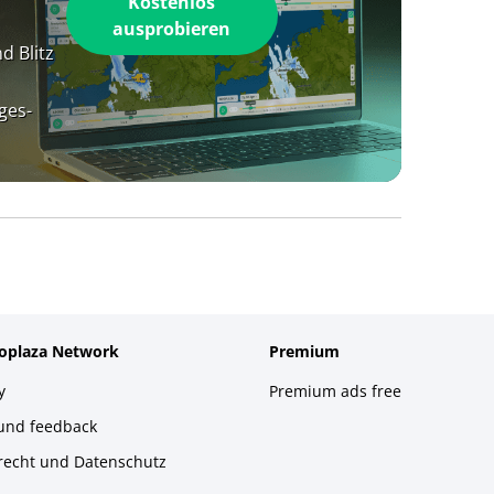
Kostenlos
ausprobieren
d Blitz
ges-
foplaza Network
Premium
y
Premium ads free
 und feedback
recht und Datenschutz