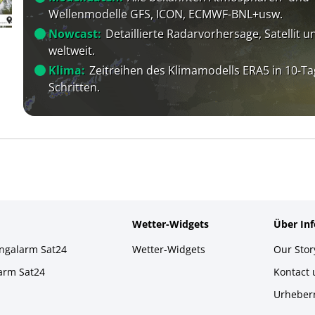
Wellenmodelle GFS, ICON, ECMWF-BNL+usw.
Nowcast:
Detaillierte Radarvorhersage, Satellit un
weltweit.
Klima:
Zeitreihen des Klimamodells ERA5 in 10-Ta
Schritten.
Wetter-Widgets
Über In
ingalarm Sat24
Wetter-Widgets
Our Stor
larm Sat24
Kontact
Urheber