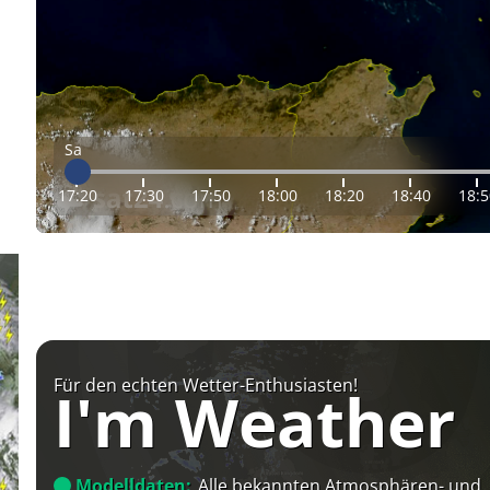
Sa
17:20
17:30
17:50
18:00
18:20
18:40
18:5
Für den echten Wetter-Enthusiasten!
I'm Weather
Modelldaten:
Alle bekannten Atmosphären- und