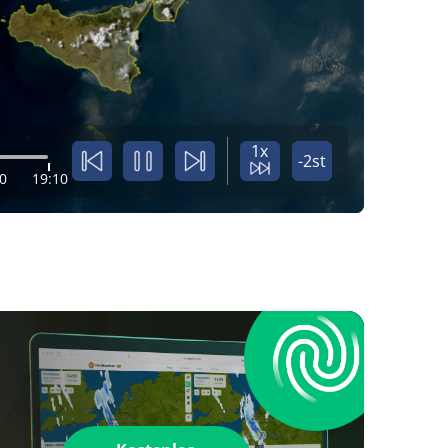
1x
-2st
0
19:10