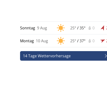
Sonntag
9 Aug
25°
/
35°
0
Montag
10 Aug
25°
/
37°
0
14 Tage Wettervorhersage