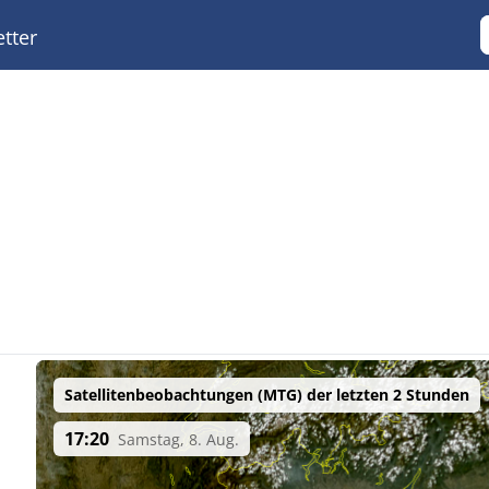
tter
Satellitenbeobachtungen (MTG) der letzten 2 Stunden
17:20
Samstag, 8. Aug.