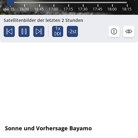
16:15
16:30
16:45
17:00
17:15
17:30
17:45
18:00
18:15
Satellitenbilder der letzten 2 Stunden
1x
-2st
Sonne und Vorhersage Bayamo