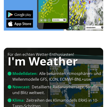
Für den echten Wetter-Enthusiasten!
I'm Weather
Modelldaten:
Alle bekannten Atmosphären- und
Wellenmodelle GFS, ICON, ECMWF-BNL+usw.
Nowcast:
Detaillierte Radarvorhersage, Satellit
und Blitz weltweit.
Klima:
Zeitreihen des Klimamodells ERA5 in 10-
Tages-Schritten.