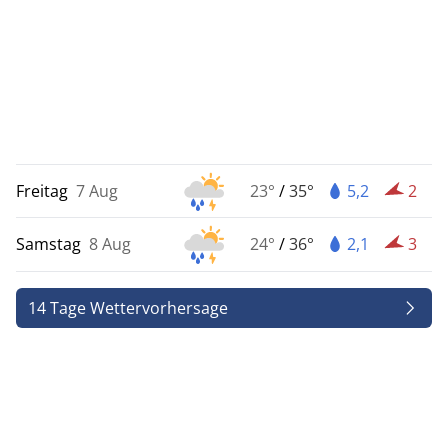
Freitag
7 Aug
23°
/
35°
5,2
2
Samstag
8 Aug
24°
/
36°
2,1
3
14 Tage Wettervorhersage