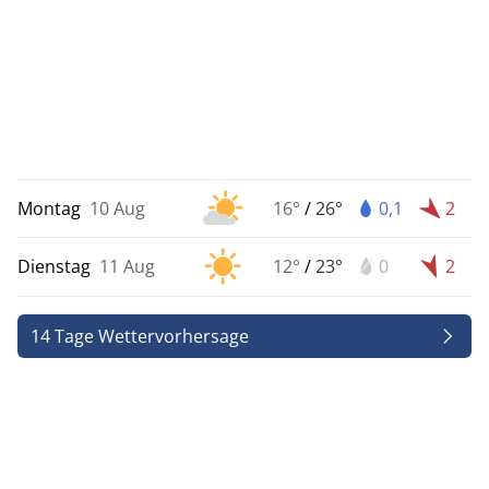
Montag
10 Aug
16°
/
26°
0,1
2
Dienstag
11 Aug
12°
/
23°
0
2
14 Tage Wettervorhersage