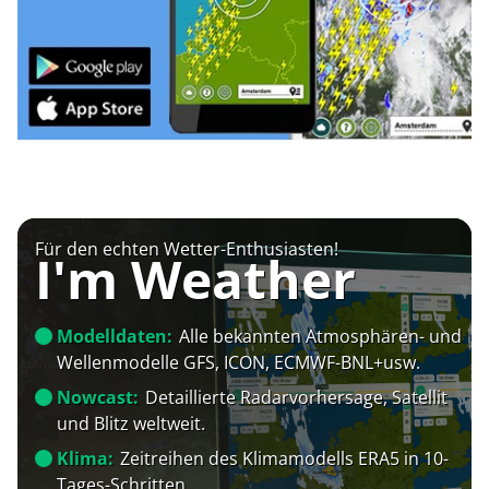
Für den echten Wetter-Enthusiasten!
I'm Weather
Modelldaten:
Alle bekannten Atmosphären- und
Wellenmodelle GFS, ICON, ECMWF-BNL+usw.
Nowcast:
Detaillierte Radarvorhersage, Satellit
und Blitz weltweit.
Klima:
Zeitreihen des Klimamodells ERA5 in 10-
Tages-Schritten.