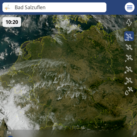
Bad Salzuflen
10:20
So