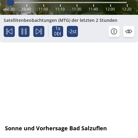
10:20
10:40
11:00
11:10
11:30
11:40
12:00
12:20
Satellitenbeobachtungen (MTG) der letzten 2 Stunden
1x
-2st
Sonne und Vorhersage Bad Salzuflen