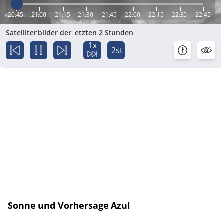
20:45
21:00
21:15
21:30
21:45
22:00
22:15
22:30
22:45
Satellitenbilder der letzten 2 Stunden
1x
-2st
Sonne und Vorhersage Azul