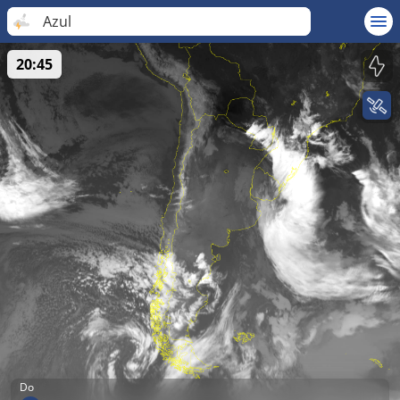
Azul
20:45
Do