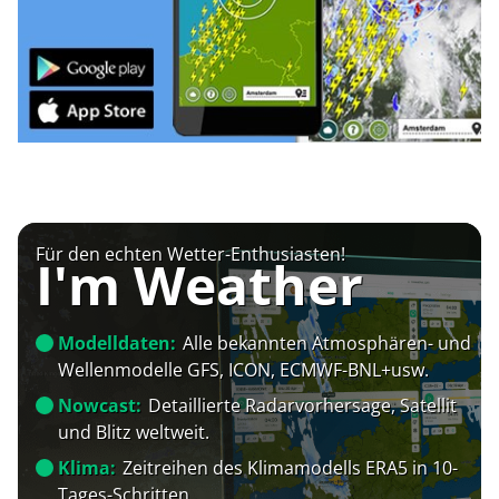
Für den echten Wetter-Enthusiasten!
I'm Weather
Modelldaten:
Alle bekannten Atmosphären- und
Wellenmodelle GFS, ICON, ECMWF-BNL+usw.
Nowcast:
Detaillierte Radarvorhersage, Satellit
und Blitz weltweit.
Klima:
Zeitreihen des Klimamodells ERA5 in 10-
Tages-Schritten.