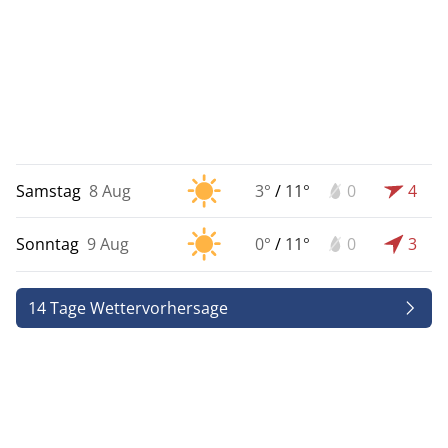
Samstag
8 Aug
3°
/
11°
0
4
Sonntag
9 Aug
0°
/
11°
0
3
14 Tage Wettervorhersage