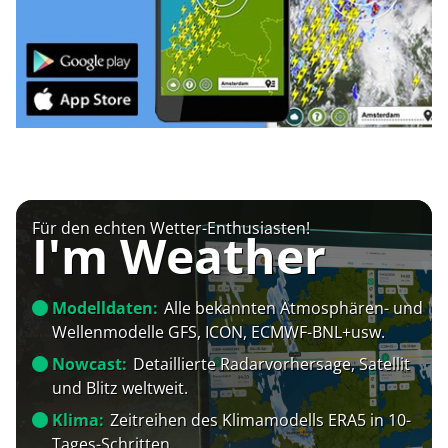
Für den echten Wetter-Enthusiasten!
I'm Weather
Modelldaten:
Alle bekannten Atmosphären- und
Wellenmodelle GFS, ICON, ECMWF-BNL+usw.
Nowcast:
Detaillierte Radarvorhersage, Satellit
und Blitz weltweit.
Klima:
Zeitreihen des Klimamodells ERA5 in 10-
Tages-Schritten.