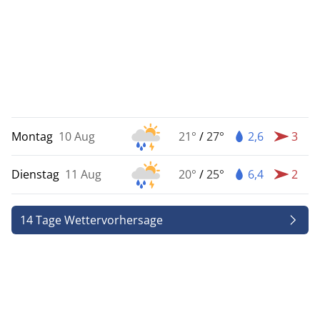
Montag
10 Aug
21°
/
27°
2,6
3
Dienstag
11 Aug
20°
/
25°
6,4
2
14 Tage Wettervorhersage