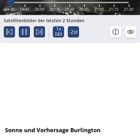
19:30
19:45
20:00
20:15
20:30
20:45
21:00
21:15
21:30
Satellitenbilder der letzten 2 Stunden
1x
-2st
Sonne und Vorhersage Burlington