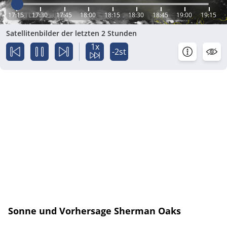
17:15
17:30
17:45
18:00
18:15
18:30
18:45
19:00
19:15
Satellitenbilder der letzten 2 Stunden
1x
-2st
Sonne und Vorhersage Sherman Oaks