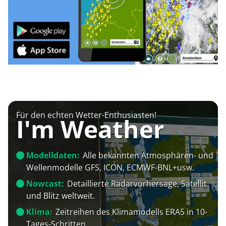
Für den echten Wetter-Enthusiasten!
I'm Weather
Modelldaten:
Alle bekannten Atmosphären- und
Wellenmodelle GFS, ICON, ECMWF-BNL+usw.
Nowcast:
Detaillierte Radarvorhersage, Satellit
und Blitz weltweit.
Klima:
Zeitreihen des Klimamodells ERA5 in 10-
Tages-Schritten.