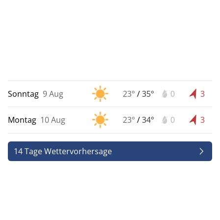
Sonntag
9 Aug
23°
/
35°
0
3
Montag
10 Aug
23°
/
34°
0
3
14 Tage Wettervorhersage