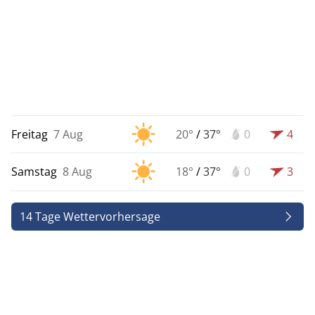
Freitag
7 Aug
20°
/
37°
0
4
Samstag
8 Aug
18°
/
37°
0
3
14 Tage Wettervorhersage