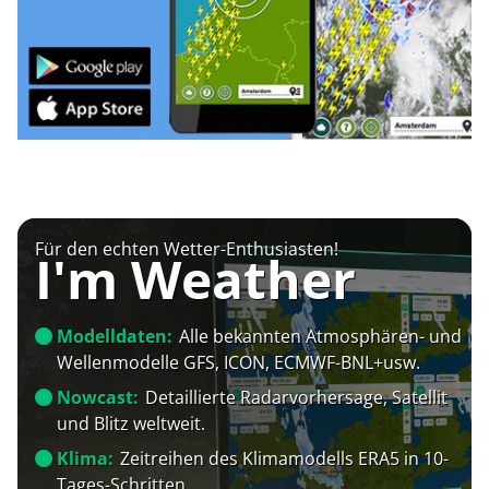
Für den echten Wetter-Enthusiasten!
I'm Weather
Modelldaten:
Alle bekannten Atmosphären- und
Wellenmodelle GFS, ICON, ECMWF-BNL+usw.
Nowcast:
Detaillierte Radarvorhersage, Satellit
und Blitz weltweit.
Klima:
Zeitreihen des Klimamodells ERA5 in 10-
Tages-Schritten.