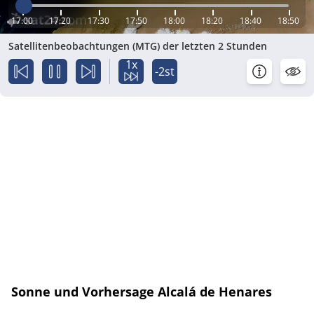
17:00
17:20
17:30
17:50
18:00
18:20
18:40
18:50
Satellitenbeobachtungen (MTG) der letzten 2 Stunden
1x
-2st
Sonne und Vorhersage Alcalá de Henares