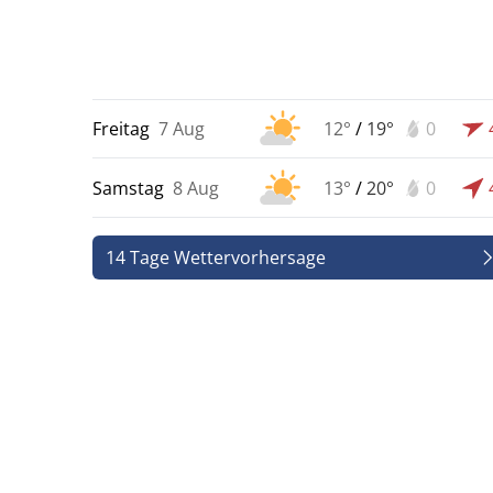
Freitag
7 Aug
12°
/
19°
0
Samstag
8 Aug
13°
/
20°
0
14 Tage Wettervorhersage