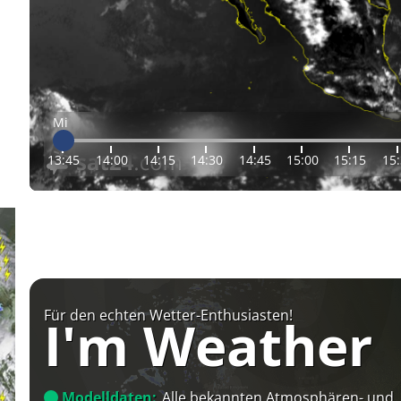
Mi
13:45
14:00
14:15
14:30
14:45
15:00
15:15
15
Für den echten Wetter-Enthusiasten!
I'm Weather
Modelldaten:
Alle bekannten Atmosphären- und