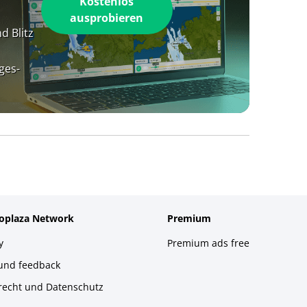
Kostenlos
ausprobieren
d Blitz
ges-
foplaza Network
Premium
y
Premium ads free
 und feedback
recht und Datenschutz