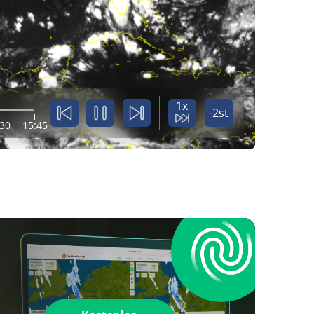
1x
-2st
:30
15:45