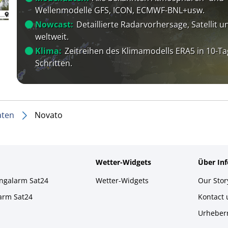
Wellenmodelle GFS, ICON, ECMWF-BNL+usw.
Nowcast:
Detaillierte Radarvorhersage, Satellit un
weltweit.
Klima:
Zeitreihen des Klimamodells ERA5 in 10-Ta
Schritten.
aten
Novato
Wetter-Widgets
Über In
ingalarm Sat24
Wetter-Widgets
Our Stor
larm Sat24
Kontact
Urheber