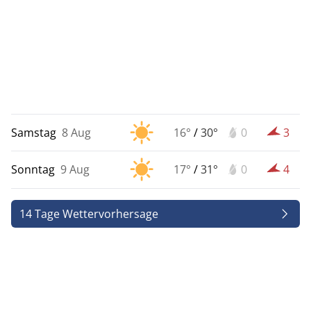
Samstag
8 Aug
16°
/
30°
0
3
Sonntag
9 Aug
17°
/
31°
0
4
14 Tage Wettervorhersage