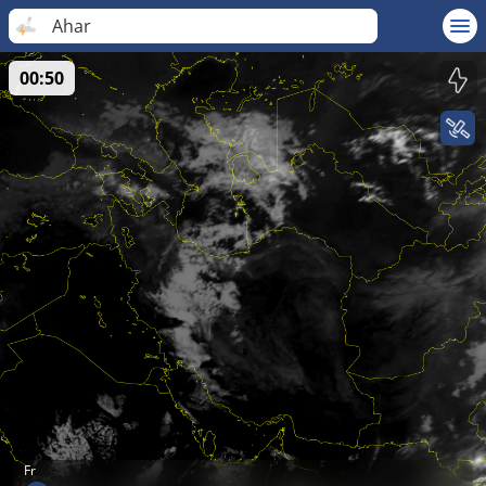
Ahar
00:50
Fr