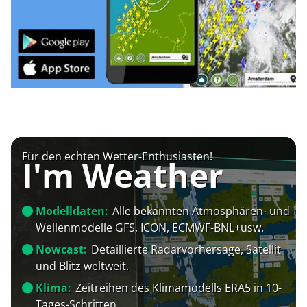
Für den echten Wetter-Enthusiasten!
I'm Weather
Modelldaten:
Alle bekannten Atmosphären- und
Wellenmodelle GFS, ICON, ECMWF-BNL+usw.
Nowcast:
Detaillierte Radarvorhersage, Satellit
und Blitz weltweit.
Klima:
Zeitreihen des Klimamodells ERA5 in 10-
Tages-Schritten.