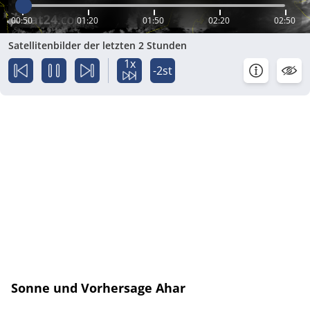
00:50
01:20
01:50
02:20
02:50
Satellitenbilder der letzten 2 Stunden
1x
-2st
Sonne und Vorhersage Ahar