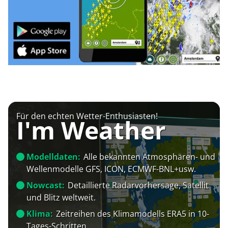
Für den echten Wetter-Enthusiasten!
I'm Weather
Modelldaten:
Alle bekannten Atmosphären- und
Wellenmodelle GFS, ICON, ECMWF-BNL+usw.
Nowcast:
Detaillierte Radarvorhersage, Satellit
und Blitz weltweit.
Klima:
Zeitreihen des Klimamodells ERA5 in 10-
Tages-Schritten.