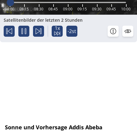
08:00
08:15
08:30
08:45
09:00
09:15
09:30
09:45
10:00
Satellitenbilder der letzten 2 Stunden
1x
-2st
Sonne und Vorhersage Addis Abeba