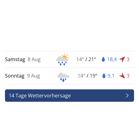
Samstag
8 Aug
14°
/
21°
18,4
3
Sonntag
9 Aug
14°
/
19°
9,1
3
14 Tage Wettervorhersage