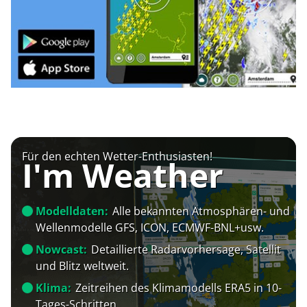
Für den echten Wetter-Enthusiasten!
I'm Weather
Modelldaten:
Alle bekannten Atmosphären- und
Wellenmodelle GFS, ICON, ECMWF-BNL+usw.
Nowcast:
Detaillierte Radarvorhersage, Satellit
und Blitz weltweit.
Klima:
Zeitreihen des Klimamodells ERA5 in 10-
Tages-Schritten.