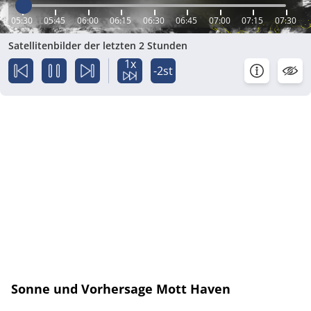
05:30
05:45
06:00
06:15
06:30
06:45
07:00
07:15
07:30
Satellitenbilder der letzten 2 Stunden
1x
-2st
Sonne und Vorhersage Mott Haven