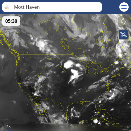
Mott Haven
05:30
So