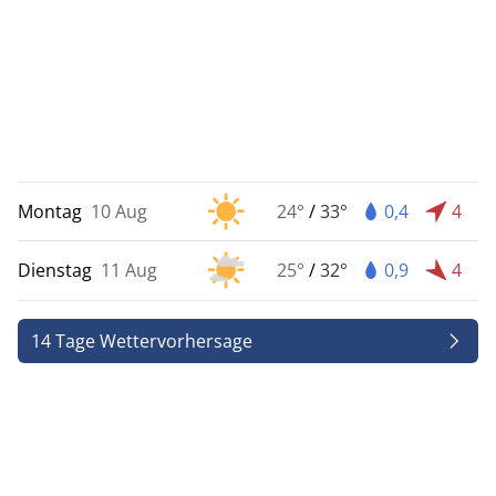
Montag
10 Aug
24°
/
33°
0,4
4
Dienstag
11 Aug
25°
/
32°
0,9
4
14 Tage Wettervorhersage