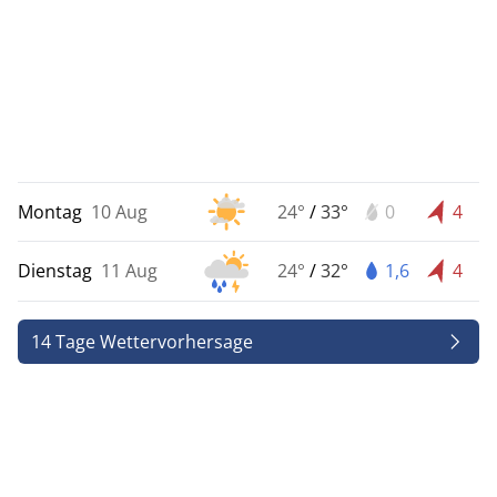
Montag
10 Aug
24°
/
33°
0
4
Dienstag
11 Aug
24°
/
32°
1,6
4
14 Tage Wettervorhersage