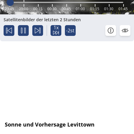
23:45
00:00
00:15
00:30
00:45
01:00
01:15
01:30
01:45
Satellitenbilder der letzten 2 Stunden
1x
-2st
Sonne und Vorhersage Levittown