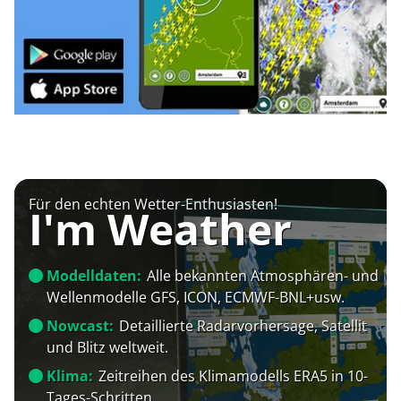
Für den echten Wetter-Enthusiasten!
I'm Weather
Modelldaten:
Alle bekannten Atmosphären- und
Wellenmodelle GFS, ICON, ECMWF-BNL+usw.
Nowcast:
Detaillierte Radarvorhersage, Satellit
und Blitz weltweit.
Klima:
Zeitreihen des Klimamodells ERA5 in 10-
Tages-Schritten.