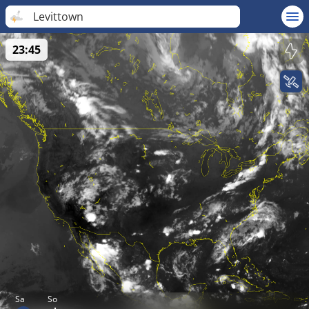
Levittown
23:45
Sa
So