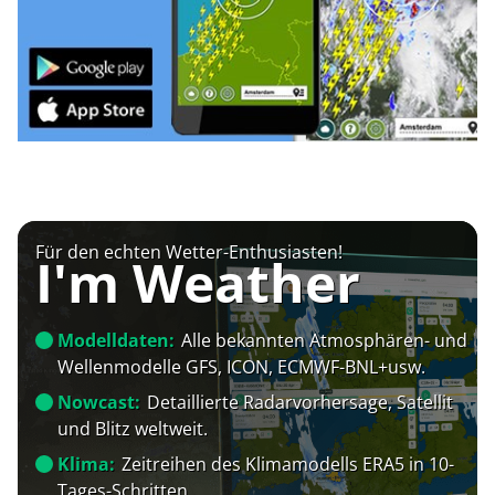
Für den echten Wetter-Enthusiasten!
I'm Weather
Modelldaten:
Alle bekannten Atmosphären- und
Wellenmodelle GFS, ICON, ECMWF-BNL+usw.
Nowcast:
Detaillierte Radarvorhersage, Satellit
und Blitz weltweit.
Klima:
Zeitreihen des Klimamodells ERA5 in 10-
Tages-Schritten.