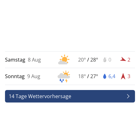
Samstag
8 Aug
20°
/
28°
0
2
Sonntag
9 Aug
18°
/
27°
6,4
3
14 Tage Wettervorhersage