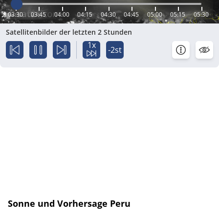
03:30
03:45
04:00
04:15
04:30
04:45
05:00
05:15
05:30
Satellitenbilder der letzten 2 Stunden
1x
-2st
Sonne und Vorhersage Peru