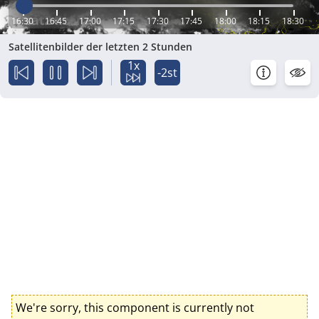
16:30
16:45
17:00
17:15
17:30
17:45
18:00
18:15
18:30
Satellitenbilder der letzten 2 Stunden
1x
-2st
We're sorry, this component is currently not