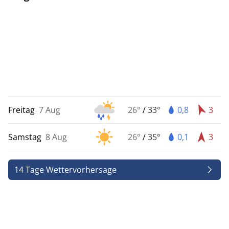
Freitag
7 Aug
26°
/
33°
0,8
3
Samstag
8 Aug
26°
/
35°
0,1
3
14 Tage Wettervorhersage