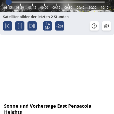
08:15
08:30
08:45
09:00
09:15
09:30
09:45
10:00
10:15
Satellitenbilder der letzten 2 Stunden
1x
-2st
Sonne und Vorhersage East Pensacola
Heights