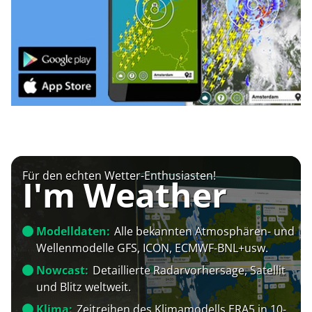
Für den echten Wetter-Enthusiasten!
I'm Weather
Modelldaten:
Alle bekannten Atmosphären- und
Wellenmodelle GFS, ICON, ECMWF-BNL+usw.
Nowcast:
Detaillierte Radarvorhersage, Satellit
und Blitz weltweit.
Klima:
Zeitreihen des Klimamodells ERA5 in 10-