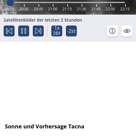
20:15
20:30
20:45
21:00
21:15
21:30
21:45
22:00
22:15
Satellitenbilder der letzten 2 Stunden
1x
-2st
Sonne und Vorhersage Tacna