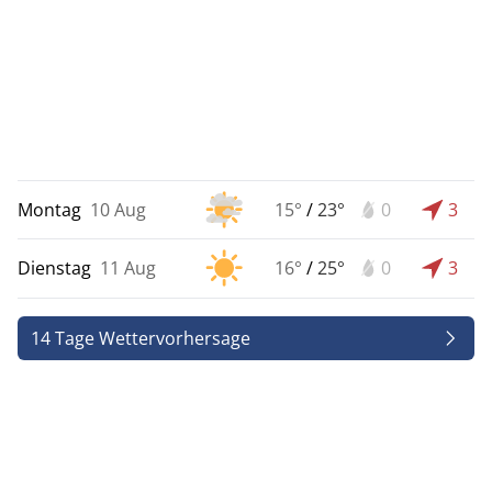
Montag
10 Aug
15°
/
23°
0
3
Dienstag
11 Aug
16°
/
25°
0
3
14 Tage Wettervorhersage