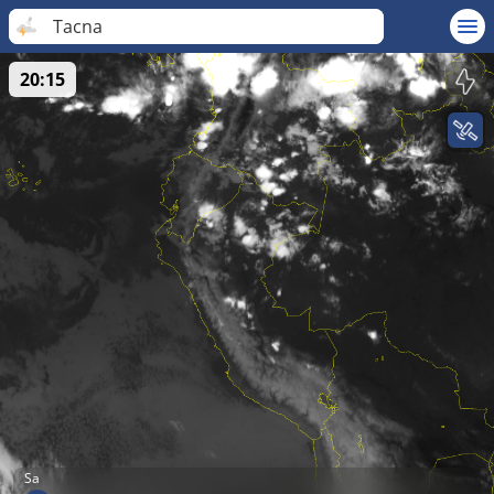
Tacna
20:15
Sa