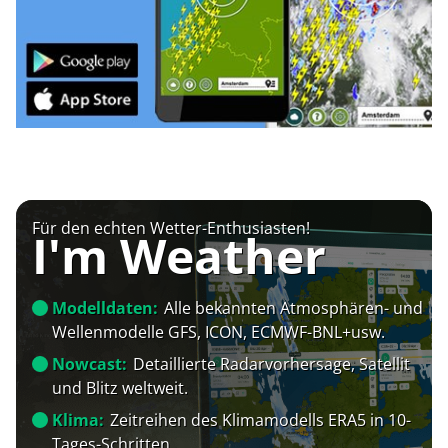
Für den echten Wetter-Enthusiasten!
I'm Weather
Modelldaten:
Alle bekannten Atmosphären- und
Wellenmodelle GFS, ICON, ECMWF-BNL+usw.
Nowcast:
Detaillierte Radarvorhersage, Satellit
und Blitz weltweit.
Klima:
Zeitreihen des Klimamodells ERA5 in 10-
Tages-Schritten.