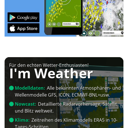
Für den echten Wetter-Enthusiasten!
I'm Weather
Modelldaten:
Alle bekannten Atmosphären- und
Wellenmodelle GFS, ICON, ECMWF-BNL+usw.
Nowcast:
Detaillierte Radarvorhersage, Satellit
und Blitz weltweit.
Klima:
Zeitreihen des Klimamodells ERA5 in 10-
Tages-Schritten.