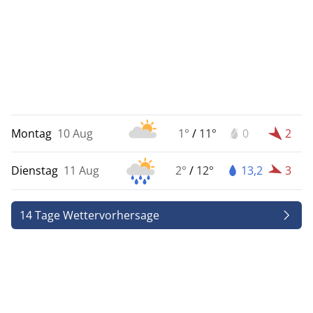
Montag
10 Aug
1°
/
11°
0
2
Dienstag
11 Aug
2°
/
12°
13,2
3
14 Tage Wettervorhersage