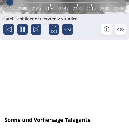
20:45
21:00
21:15
21:30
21:45
22:00
22:15
22:30
22:45
Satellitenbilder der letzten 2 Stunden
1x
-2st
Sonne und Vorhersage Talagante