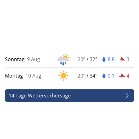
Sonntag
9 Aug
20°
/
32°
8,8
3
Montag
10 Aug
20°
/
34°
0,1
4
14 Tage Wettervorhersage