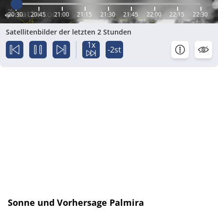
20:30
20:45
21:00
21:15
21:30
21:45
22:00
22:15
22:30
Satellitenbilder der letzten 2 Stunden
1x
-2st
Sonne und Vorhersage Palmira