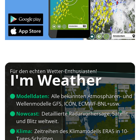
Für den echten Wetter-Enthusiasten!
I'm Weather
Modelldaten:
Alle bekannten Atmosphären- und
Wellenmodelle GFS, ICON, ECMWF-BNL+usw.
Nowcast:
Detaillierte Radarvorhersage, Satellit
und Blitz weltweit.
Klima:
Zeitreihen des Klimamodells ERA5 in 10-
Tages-Schritten.