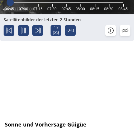
06:45
07:00
07:15
07:30
07:45
08:00
08:15
08:30
08:45
Satellitenbilder der letzten 2 Stunden
1x
-2st
Sonne und Vorhersage Güigüe