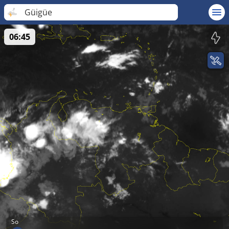
Güigüe
06:45
So