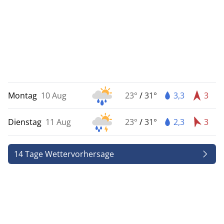
Montag
10 Aug
23°
/
31°
3,3
3
Dienstag
11 Aug
23°
/
31°
2,3
3
14 Tage Wettervorhersage