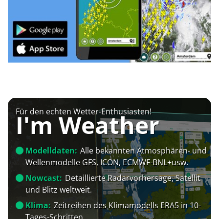
Für den echten Wetter-Enthusiasten!
I'm Weather
Modelldaten:
Alle bekannten Atmosphären- und
Wellenmodelle GFS, ICON, ECMWF-BNL+usw.
Nowcast:
Detaillierte Radarvorhersage, Satellit
und Blitz weltweit.
Klima:
Zeitreihen des Klimamodells ERA5 in 10-
Tages-Schritten.