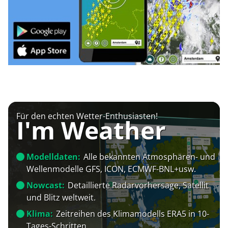
Für den echten Wetter-Enthusiasten!
I'm Weather
Modelldaten:
Alle bekannten Atmosphären- und
Wellenmodelle GFS, ICON, ECMWF-BNL+usw.
Nowcast:
Detaillierte Radarvorhersage, Satellit
und Blitz weltweit.
Klima:
Zeitreihen des Klimamodells ERA5 in 10-
Tages-Schritten.