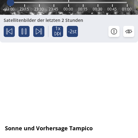
23:00
23:15
23:30
23:45
00:00
00:15
00:30
00:45
01:00
Satellitenbilder der letzten 2 Stunden
1x
-2st
Sonne und Vorhersage Tampico