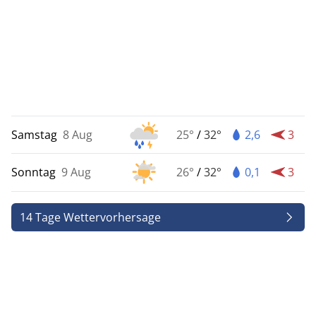
Samstag
8 Aug
25°
/
32°
2,6
3
Sonntag
9 Aug
26°
/
32°
0,1
3
14 Tage Wettervorhersage