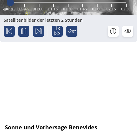
00:30
00:45
01:00
01:15
01:30
01:45
02:00
02:15
02:30
Satellitenbilder der letzten 2 Stunden
1x
-2st
Sonne und Vorhersage Benevides