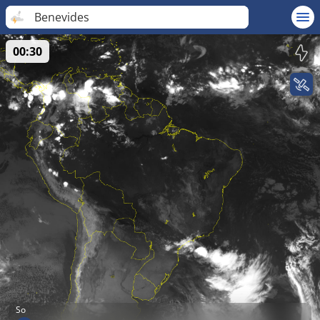
Benevides
00:30
So