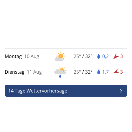
Montag
10 Aug
25°
/
32°
0,2
3
Dienstag
11 Aug
25°
/
32°
1,7
3
14 Tage Wettervorhersage