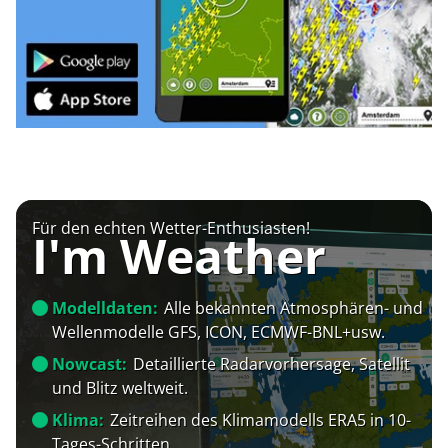
Für den echten Wetter-Enthusiasten!
I'm Weather
Modelldaten:
Alle bekannten Atmosphären- und
Wellenmodelle GFS, ICON, ECMWF-BNL+usw.
Nowcast:
Detaillierte Radarvorhersage, Satellit
und Blitz weltweit.
Klima:
Zeitreihen des Klimamodells ERA5 in 10-
Tages-Schritten.