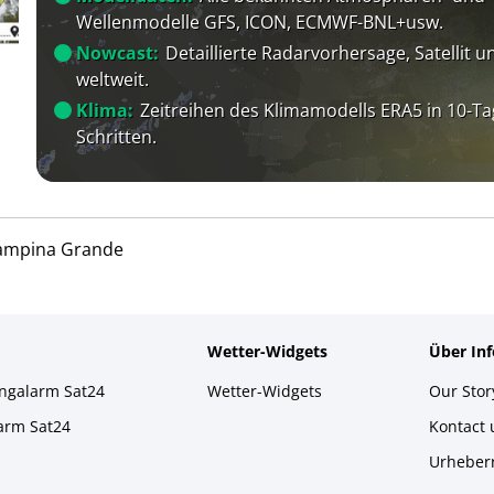
Wellenmodelle GFS, ICON, ECMWF-BNL+usw.
Nowcast:
Detaillierte Radarvorhersage, Satellit un
weltweit.
Klima:
Zeitreihen des Klimamodells ERA5 in 10-Ta
Schritten.
ampina Grande
Wetter-Widgets
Über In
ingalarm Sat24
Wetter-Widgets
Our Stor
larm Sat24
Kontact
Urheber