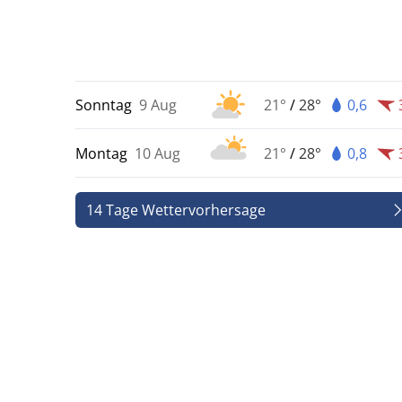
Sonntag
9 Aug
21°
/
28°
0,6
Montag
10 Aug
21°
/
28°
0,8
14 Tage Wettervorhersage