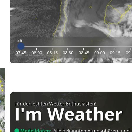
Sa
07:45
08:00
08:15
08:30
08:45
09:00
09:15
09
Für den echten Wetter-Enthusiasten!
I'm Weather
Modelldaten:
Alle bekannten Atmosphären- und