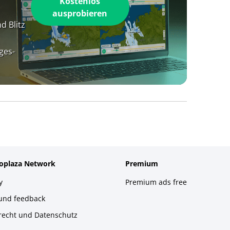
Kostenlos
ausprobieren
d Blitz
ges-
foplaza Network
Premium
y
Premium ads free
 und feedback
recht und Datenschutz