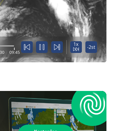
1x
-2st
:30
09:45