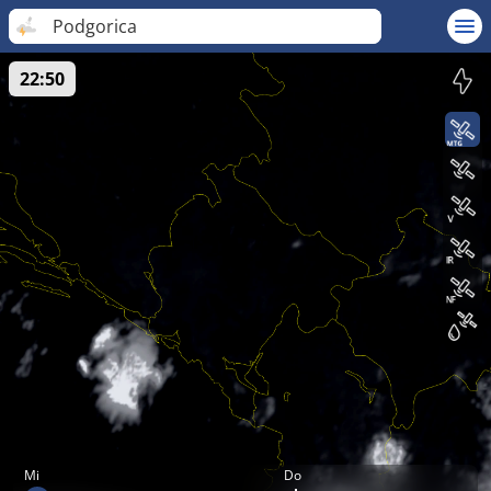
Podgorica
22:50
Mi
Do