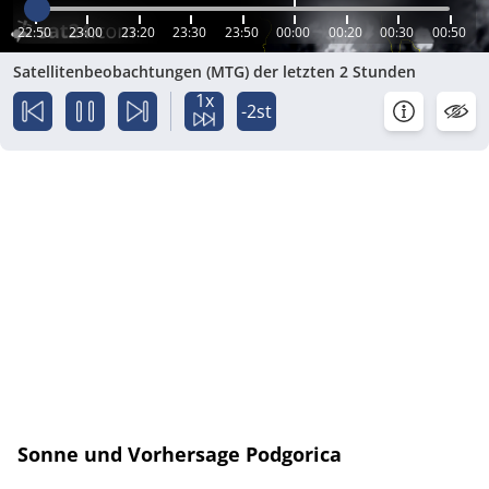
22:50
23:00
23:20
23:30
23:50
00:00
00:20
00:30
00:50
Satellitenbeobachtungen (MTG) der letzten 2 Stunden
1x
-2st
Sonne und Vorhersage Podgorica