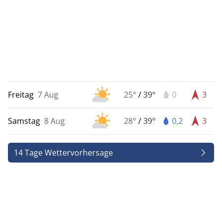
Freitag
7 Aug
25°
/
39°
0
3
Samstag
8 Aug
28°
/
39°
0,2
3
14 Tage Wettervorhersage