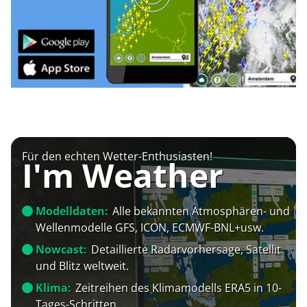
Für den echten Wetter-Enthusiasten!
I'm Weather
Modelldaten:
Alle bekannten Atmosphären- und
Wellenmodelle GFS, ICON, ECMWF-BNL+usw.
Nowcast:
Detaillierte Radarvorhersage, Satellit
und Blitz weltweit.
Klima:
Zeitreihen des Klimamodells ERA5 in 10-
Tages-Schritten.