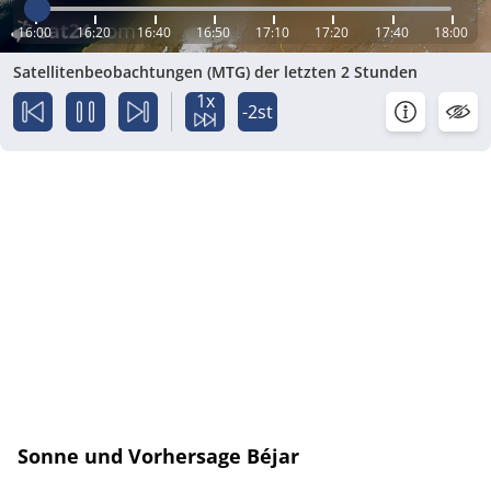
16:00
16:20
16:40
16:50
17:10
17:20
17:40
18:00
Satellitenbeobachtungen (MTG) der letzten 2 Stunden
1x
-2st
Sonne und Vorhersage Béjar