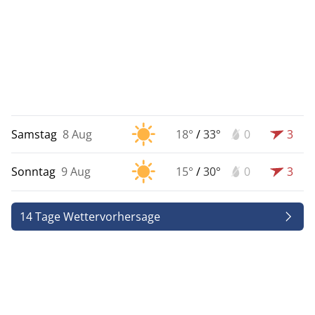
Samstag
8 Aug
18°
/
33°
0
3
Sonntag
9 Aug
15°
/
30°
0
3
14 Tage Wettervorhersage