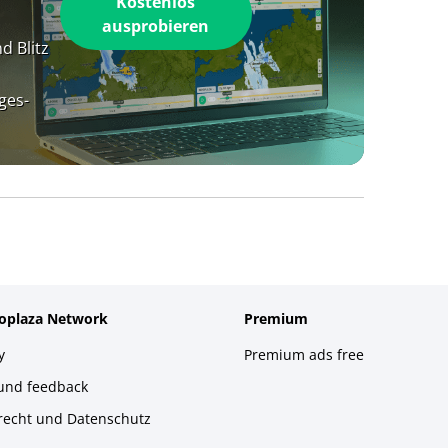
Kostenlos
ausprobieren
d Blitz
ges-
foplaza Network
Premium
y
Premium ads free
 und feedback
recht und Datenschutz