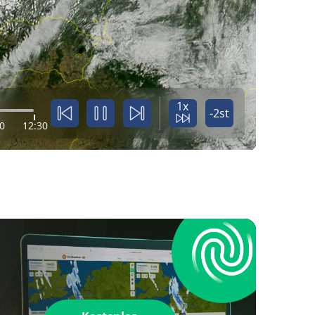
1x
-2st
0
12:30