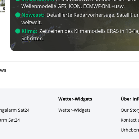
Wellenmodelle GFS, ICON, ECMWF-BNL+usw.
Nowcast:
Detaillierte Radarvorhersage, Satellit un
weltweit.
Klima:
Zeitreihen des Klimamodells ERA5 in 10-Ta
Schritten.
owa
Wetter-Widgets
Über In
ingalarm Sat24
Wetter-Widgets
Our Stor
larm Sat24
Kontact
Urheber