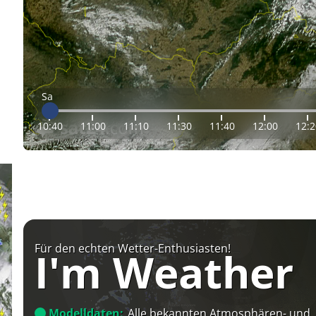
Sa
10:40
11:00
11:10
11:30
11:40
12:00
12:2
Für den echten Wetter-Enthusiasten!
I'm Weather
Modelldaten:
Alle bekannten Atmosphären- und