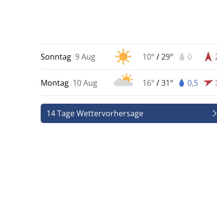
Sonntag
9 Aug
10°
/
29°
0
Montag
10 Aug
16°
/
31°
0,5
14 Tage Wettervorhersage