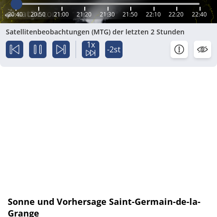
20:40
20:50
21:00
21:20
21:30
21:50
22:10
22:20
22:40
Satellitenbeobachtungen (MTG) der letzten 2 Stunden
1x
-2st
Sonne und Vorhersage Saint-Germain-de-la-
Grange