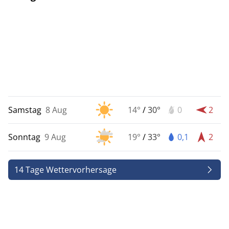
Samstag
8 Aug
14°
/
30°
0
2
Sonntag
9 Aug
19°
/
33°
0,1
2
14 Tage Wettervorhersage