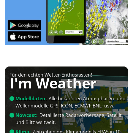
Für den echten Wetter-Enthusiasten!
I'm Weather
Modelldaten:
Alle bekannten Atmosphären- und
Wellenmodelle GFS, ICON, ECMWF-BNL+usw.
Nowcast:
Detaillierte Radarvorhersage, Satellit
und Blitz weltweit.
Klima:
Zeitreihen des Klimamodells ERA5 in 10-