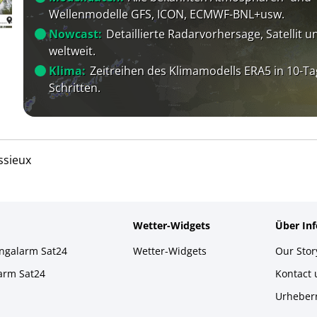
Wellenmodelle GFS, ICON, ECMWF-BNL+usw.
Nowcast:
Detaillierte Radarvorhersage, Satellit un
weltweit.
Klima:
Zeitreihen des Klimamodells ERA5 in 10-Ta
Schritten.
ssieux
Wetter-Widgets
Über In
ingalarm Sat24
Wetter-Widgets
Our Stor
larm Sat24
Kontact
Urheber