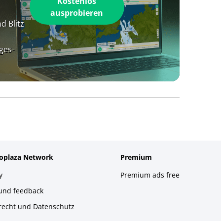
Kostenlos
ausprobieren
d Blitz
ges-
foplaza Network
Premium
y
Premium ads free
 und feedback
recht und Datenschutz