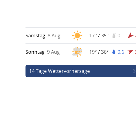
Samstag
8 Aug
17°
/
35°
0
Sonntag
9 Aug
19°
/
36°
0,6
14 Tage Wettervorhersage