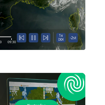
1x
-2st
0
09:30