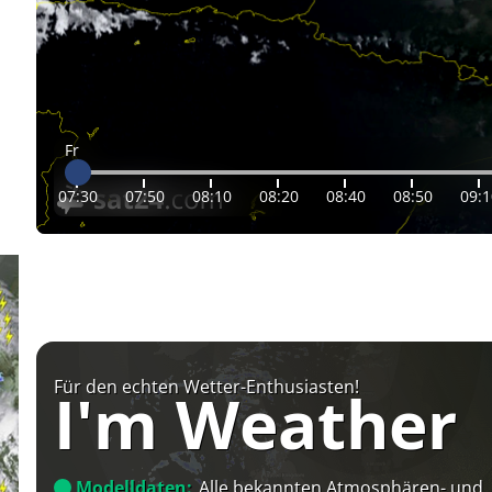
Fr
07:30
07:50
08:10
08:20
08:40
08:50
09:1
Für den echten Wetter-Enthusiasten!
I'm Weather
Modelldaten:
Alle bekannten Atmosphären- und