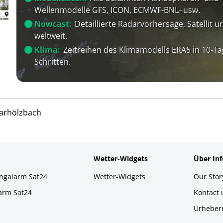
Wellenmodelle GFS, ICON, ECMWF-BNL+usw.
Nowcast:
Detaillierte Radarvorhersage, Satellit un
weltweit.
Klima:
Zeitreihen des Klimamodells ERA5 in 10-Ta
Schritten.
arhölzbach
Wetter-Widgets
Über In
ingalarm Sat24
Wetter-Widgets
Our Stor
larm Sat24
Kontact
Urheber