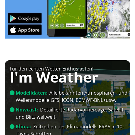
Für den echten Wetter-Enthusiasten!
I'm Weather
Modelldaten:
Alle bekannten Atmosphären- und
Wellenmodelle GFS, ICON, ECMWF-BNL+usw.
Nowcast:
Detaillierte Radarvorhersage, Satellit
und Blitz weltweit.
Klima:
Zeitreihen des Klimamodells ERA5 in 10-
Tages-Schritten.