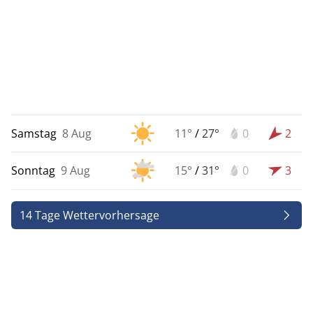
Samstag
8 Aug
11°
/
27°
0
2
Sonntag
9 Aug
15°
/
31°
0
3
14 Tage Wettervorhersage