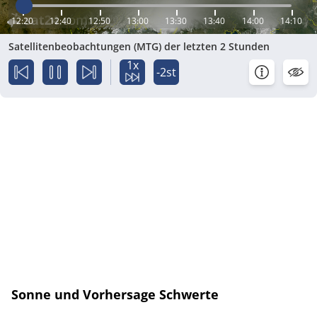
12:20
12:40
12:50
13:00
13:30
13:40
14:00
14:10
Satellitenbeobachtungen (MTG) der letzten 2 Stunden
1x
-2st
Sonne und Vorhersage Schwerte