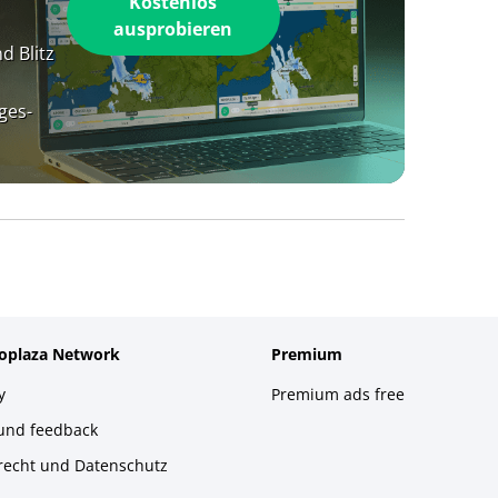
Kostenlos
ausprobieren
d Blitz
ges-
foplaza Network
Premium
y
Premium ads free
 und feedback
recht und Datenschutz