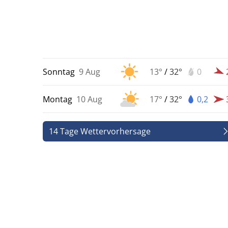
Sonntag
9 Aug
13°
/
32°
0
Montag
10 Aug
17°
/
32°
0,2
14 Tage Wettervorhersage