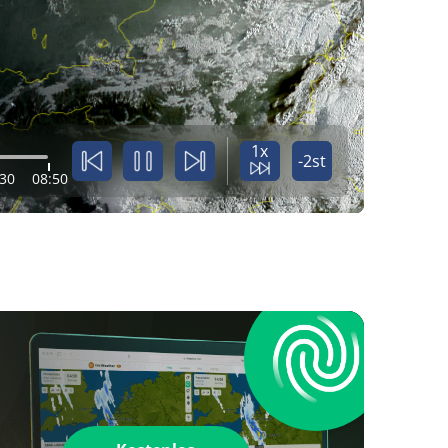
1x
-2st
:30
08:50