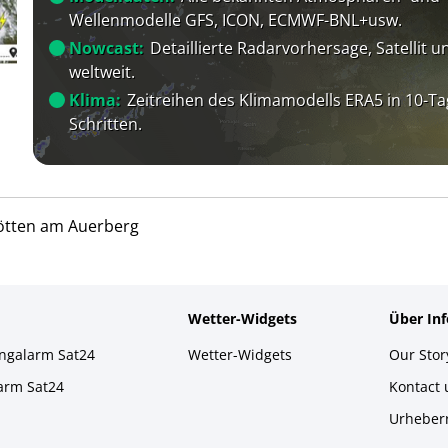
Wellenmodelle GFS, ICON, ECMWF-BNL+usw.
Nowcast:
Detaillierte Radarvorhersage, Satellit un
weltweit.
Klima:
Zeitreihen des Klimamodells ERA5 in 10-Ta
Schritten.
ötten am Auerberg
Wetter-Widgets
Über In
ingalarm Sat24
Wetter-Widgets
Our Stor
larm Sat24
Kontact
Urheber