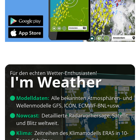
Für den echten Wetter-Enthusiasten!
I'm Weather
Modelldaten:
Alle bekannten Atmosphären- und
Wellenmodelle GFS, ICON, ECMWF-BNL+usw.
Nowcast:
Detaillierte Radarvorhersage, Satellit
und Blitz weltweit.
Klima:
Zeitreihen des Klimamodells ERA5 in 10-