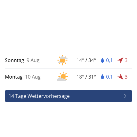
Sonntag
9 Aug
14°
/
34°
0,1
3
Montag
10 Aug
18°
/
31°
0,1
3
14 Tage Wettervorhersage