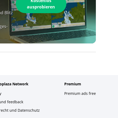
Kostenlos
ausprobieren
d Blitz
ges-
foplaza Network
Premium
y
Premium ads free
 und feedback
recht und Datenschutz