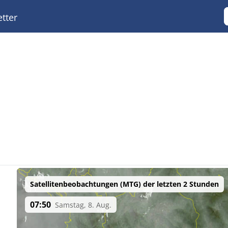
tter
Satellitenbeobachtungen (MTG) der letzten 2 Stunden
07:50
Samstag, 8. Aug.