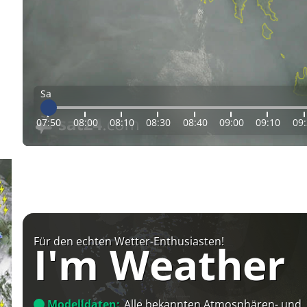
Sa
07:50
08:00
08:10
08:30
08:40
09:00
09:10
09
Für den echten Wetter-Enthusiasten!
I'm Weather
Modelldaten:
Alle bekannten Atmosphären- und