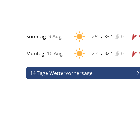
Sonntag
9 Aug
25°
/
33°
0
Montag
10 Aug
23°
/
32°
0
14 Tage Wettervorhersage