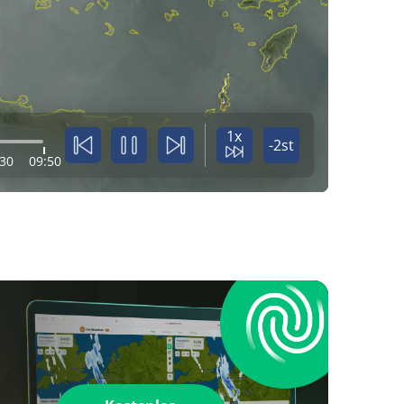
1x
-2st
:30
09:50