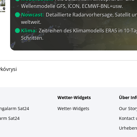
Wellenmodelle GFS, ICON, ECMWF-BNL+usw.
Nowcast:
Detaillierte Radarvorhersage, Satellit un
weltweit.
Klima:
Zeitreihen des Klimamodells ERA5 in 10-Ta
Schritten.
ykóvrysi
Wetter-Widgets
Über In
ingalarm Sat24
Wetter-Widgets
Our Stor
larm Sat24
Kontact
Urheber