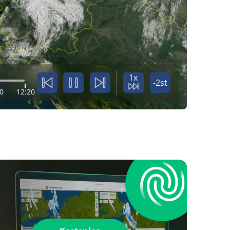
1x
-2st
0
12:20