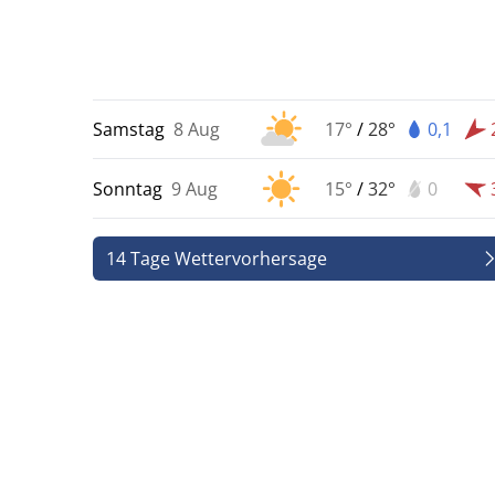
Samstag
8 Aug
17°
/
28°
0,1
Sonntag
9 Aug
15°
/
32°
0
14 Tage Wettervorhersage