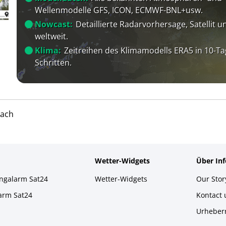
Wellenmodelle GFS, ICON, ECMWF-BNL+usw.
Nowcast:
Detaillierte Radarvorhersage, Satellit un
weltweit.
Klima:
Zeitreihen des Klimamodells ERA5 in 10-Ta
Schritten.
ach
Wetter-Widgets
Über In
ingalarm Sat24
Wetter-Widgets
Our Stor
larm Sat24
Kontact
Urheber