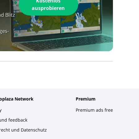
Kostenlos
ausprobieren
d Blitz
ges-
foplaza Network
Premium
y
Premium ads free
 und feedback
recht und Datenschutz