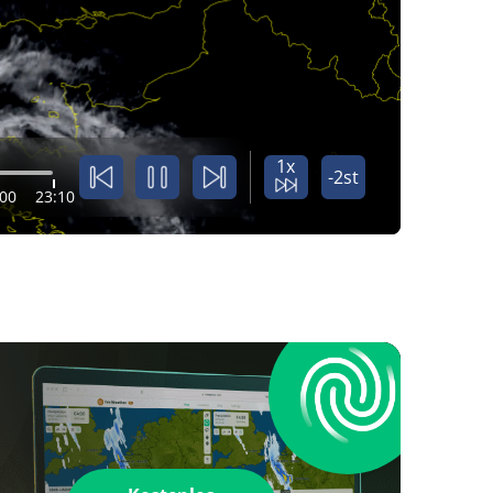
1x
-2st
:00
23:10