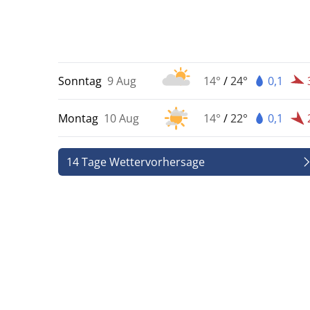
Sonntag
9 Aug
14°
/
24°
0,1
Montag
10 Aug
14°
/
22°
0,1
14 Tage Wettervorhersage