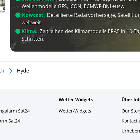
Wellenmodelle GFS, ICON, ECMWF-BNL+usw.
Nowcast:
Detaillierte Radarvorhersage, Satellit un
weltweit.
Klima:
Zeitreihen des Klimamodells ERA5 in 10-Ta
Schritten.
ch
Hyde
Wetter-Widgets
Über In
ingalarm Sat24
Wetter-Widgets
Our Stor
larm Sat24
Kontact
Urheber