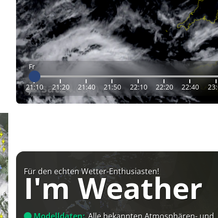
Fr
21:10
21:20
21:40
21:50
22:10
22:20
22:40
23
Für den echten Wetter-Enthusiasten!
I'm Weather
Modelldaten:
Alle bekannten Atmosphären- und