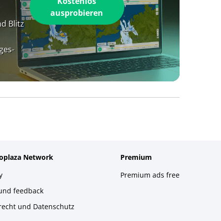
Kostenlos
ausprobieren
d Blitz
ges-
foplaza Network
Premium
y
Premium ads free
 und feedback
recht und Datenschutz